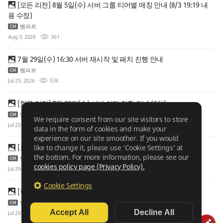
[모든 리전] 8월 5일(수) 서버 그룹 티어별 매칭 안내 (8/3 19:19 내
용 수정)
뱀피르
Aug 3, 2026
361
7월 29일(수) 16:30 서버 재시작 및 패치 진행 안내
뱀피르
Jul 29, 2026
574
[한국 리전] 7월 29일(수) 서버 이전 현황 안내 (2차)
뱀피르
We require consent from our site visitors to store
Jul 29, 2026
453
data in the form of cookies and make your
experience on our site smoother. If you would
[글로벌2 리전] 7월 29일(수) 신규 상품 안내
like to change it, please use ‘Cookie Settings’ at
the bottom. For more information, please see our
뱀피르
cookies policy page (Privacy Policy).
Jul 29, 2026
514
Cookie Settings
[한국/글로벌 리전] 7월 29일(수) 신규 상품 안내
뱀피르
Accept All
Decline All
Jul 29, 2026
493