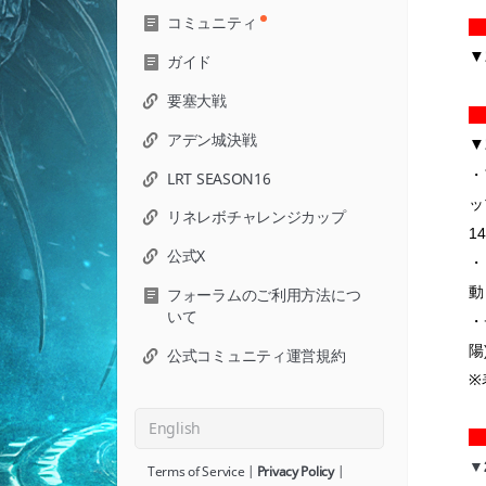
コミュニティ
▼
ガイド
要塞大戦
アデン城決戦
▼
・
LRT SEASON16
ッ
リネレボチャレンジカップ
1
公式X
・
動
フォーラムのご利用方法につ
いて
・
陽
公式コミュニティ運営規約
※
English
▼
Terms of Service
|
Privacy Policy
|