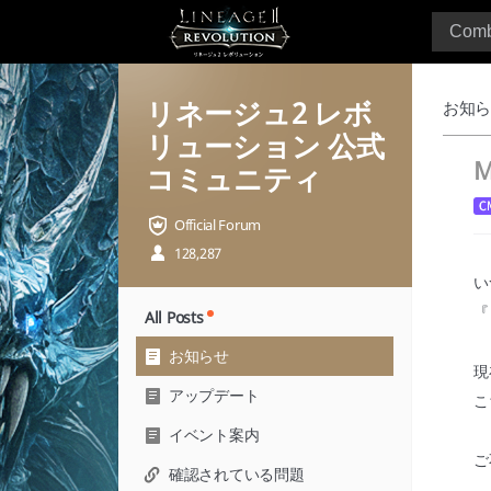
リネージュ2 レボ
お知
リューション 公式
M
コミュニティ
Official Forum
128,287
い
『
All Posts
お知らせ
現
アップデート
こ
イベント案内
ご
確認されている問題