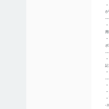
・
が
---
・
用
・
ボ
---
・
記
・
---
・
・
・
-