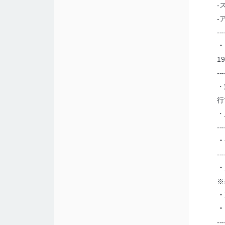
-
-
--
・
1
--
・
行
・
--
・
--
・
※
・
・
--