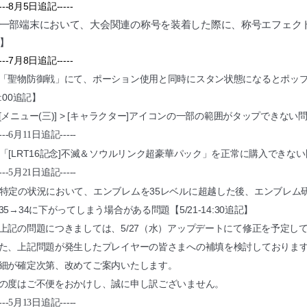
---8
月5日追記-----
一部端末において、大会関連の称号を装着した際に、称号エフェクトが正
】
---7
月8日追記-----
「聖物防御戦」にて、ポーション使用と同時にスタン状態になるとポップア
4:00追記】
[メニュー(三)] > [キャラクター]アイコンの一部の範囲がタップできない問題【
---6
月11日追記-----
「[LRT16記念]不滅＆ソウルリンク超豪華パック」を正常に購入できな
---5
月21日追記-----
特定の状況において、エンブレムを35レベルに超越した後、エンブレム
35→34に下がってしまう場合がある問題【5/21-14:30追記】
上記の問題につきましては、5/27（水）アップデートにて修正を予定し
た、上記問題が発生したプレイヤーの皆さまへの補填を検討しておりま
細が確定次第、改めてご案内いたします。
の度はご不便をおかけし、誠に申し訳ございません。
---5
月13日追記-----