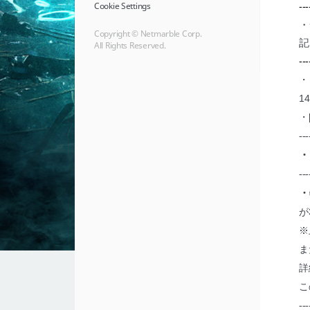
Cookie Settings
---
・
Copyright © Netmarble Corp.
記
All Rights Reserved.
---
・
1
・
---
・
---
・
が
※
ま
詳
こ
---