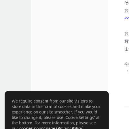
そ
お
<
お
解
ま
今
『
We require consent from our site visitors to
store data in the form of cookies and make your
experience on our site smoother. If you would
like to change it, please use ‘Cookie Settings’ at
the bottom. For more information, please see
our
cookies policy page (Privacy Policy).