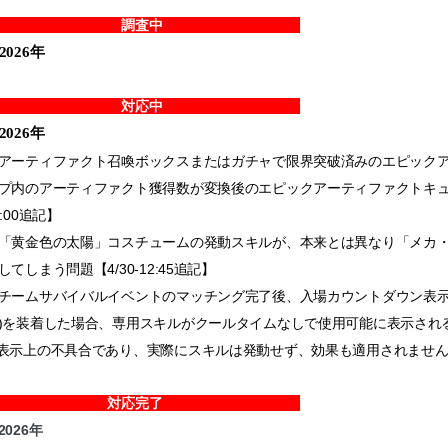
調査中
2026
年
対応中
2026
年
アーティファクト召喚ボックスまたはガチャで限界突破済みのエピック
プ内のアーティファクト獲得数が変換後のエピックアーティファクトキュー
4:00追記】
「黄金色の太陽」コスチュームの発動スキルが、本来とは異なり「メカ
してしまう問題【4/30-12:45追記】
チームサバイバルイベントのマッチング完了後、入場カウントダウン表示
)を装着した場合、専用スキルがクールタイムなしで使用可能に表示される問題
表示上の不具合であり、実際にスキルは発動せず、効果も適用されませ
対応完了
2026
年