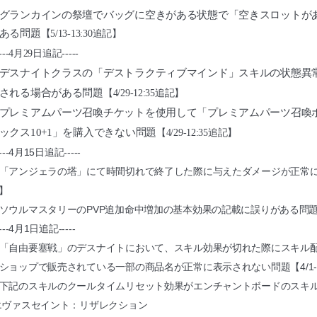
グランカインの祭壇でバッグに空きがある状態で「空きスロットが
ある問題
【5/13-13:30追記】
---4
月29日追記-----
デスナイトクラスの「デストラクティブマインド」スキルの状態異
される場合がある問題
【4/29-12:35追記】
プレミアムパーツ召喚チケットを使用して「プレミアムパーツ召喚
ックス10+1」を購入できない問題
【4/29-12:35追記】
---4
月15日追記-----
「アンジェラの塔」にて時間切れで終了した際に与えたダメージが正常に表示
】
ソウルマスタリーのPVP追加命中増加の基本効果の記載に誤りがある問題【4/
---4
月1日追記-----
「自由要塞戦」のデスナイトにおいて、スキル効果が切れた際にスキル
ショップで販売されている一部の商品名が正常に表示されない問題
【4/1
下記のスキルのクールタイムリセット効果がエンチャントボードのスキ
エヴァスセイント：リザレクション