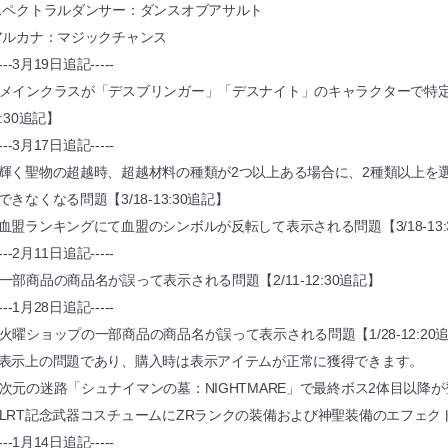
スペクトラルダンサー：ダンスオブアサルト
アルカナ：マジックチャンス
----3月19日追記-----
メインクラスが「デスブリンガー」「デスナイト」のキャラクターで特定の
9:30追記】
----3月17日追記-----
輝く聖物の超越時、超越材料の種類が2つ以上ある場合に、2種類以上を
できなくなる問題【3/18-13:30追記】
血盟ランキングにて血盟のシンボルが反転して表示される問題【3/18-13:
----2月11日追記-----
一部商品の商品名が誤って表示される問題【2/11-12:30追記】
----1月28日追記-----
火曜ショップの一部商品の商品名が誤って表示される問題【1/28-12:20
表示上の問題であり、購入時は表示アイテムが正常に獲得できます。
次元の迷路「シュナイマンの墓：NIGHTMARE」で最終ボス2体目以降が登場
LRT記念武器コスチュームにZRランクの装備および神聖装備のエフェ
----1月14日追記-----