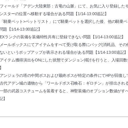
フィールド「アデン大陸東部：古竜の山脈」にて、お気に入り登録した
ンスターの位置へ移動する場合がある問題【1/14-13:00追記】
「騎乗ペット>ペットリスト」にて騎乗ペットを選択した後、他の騎乗ペ
問題【1/14-13:00追記】
EXランクの装備を装備特性共有に登録できない問題【1/14-13:00追記】
メールボックスにてアイテムをすべて受け取る際にバッグ(消耗品、その
ないというポップアップが表示される場合がある問題【1/14-13:00追記
アイテム獲得演出をONにした状態でダンジョン掃討を行うと、入場回数チャー
】
アンジェラの塔の中間ボスおよび最終ボスが特定の条件にてHPが回復してしま
古代アデン城の遺物から「ワールドボス召喚石：ギロチン」が排出される問題【
一部の武器コスチュームを装着すると、神聖装備のオプション数値がすべて0で
記】