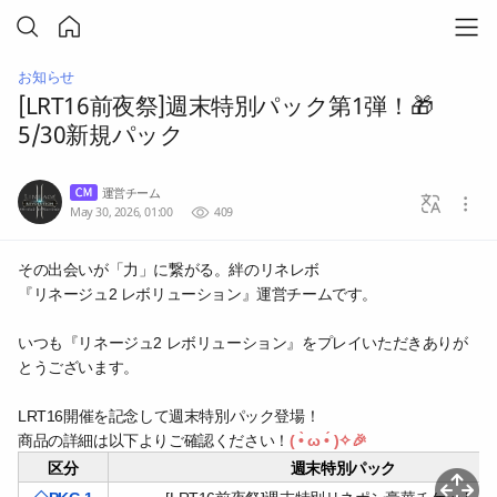
お知らせ
[LRT16前夜祭]週末特別パック第1弾！🎁
5/30新規パック
運営チーム
May 30, 2026, 01:00
409
その出会いが「力」に繋がる。絆のリネレボ
『リネージュ2 レボリューション』運営チームです。
いつも『リネージュ2 レボリューション』をプレイいただきありが
とうございます。
LRT16
開催を記念して週末特別パック登場！
商品の詳細は以下よりご確認ください！
( •̀ ω •́ )✧🎉
区分
週末特別パック