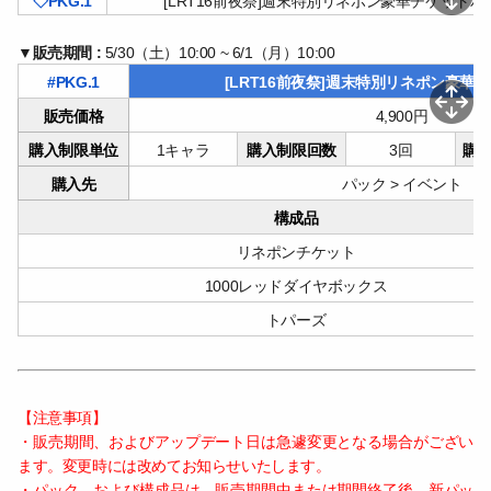
◇PKG.1
[LRT16
前夜祭]週末特別リネポン豪華チケットパ
▼
販売期間 :
5/30
（土）10:00 ~ 6/1（月）10:00
#PKG.1
[LRT16
前夜祭]週末特別リネポン豪華
販売価格
4,900
円
購入制限単位
1
キャラ
購入制限回数
3
回
購
購入先
パック > イベント
構成品
リネポンチケット
1000
レッドダイヤボックス
トパーズ
【注意事項】
・販売期間、およびアップデート日は急遽変更となる場合がござい
ます。変更時には改めてお知らせいたします。
・パック、および構成品は、販売期間中または期間終了後、新パッ