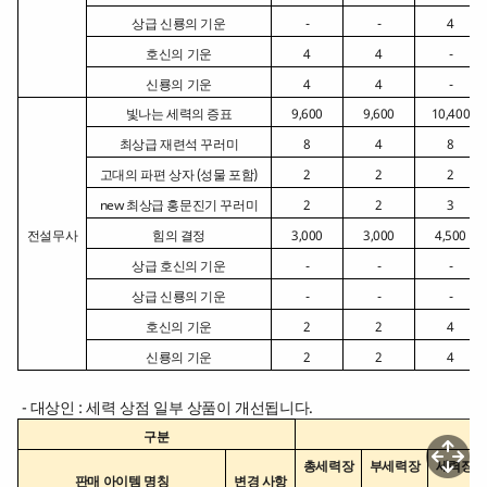
상급 신룡의 기운
-
-
4
호신의 기운
4
4
-
신룡의 기운
4
4
-
빛나는 세력의 증표
9,600
9,600
10,400
최상급 재련석 꾸러미
8
4
8
고대의 파편 상자 (성물 포함)
2
2
2
new 최상급 홍문진기 꾸러미
2
2
3
전설무사
힘의 결정
3,000
3,000
4,500
상급 호신의 기운
-
-
-
상급 신룡의 기운
-
-
-
호신의 기운
2
2
4
신룡의 기운
2
2
4
- 대상인 : 세력 상점 일부 상품이 개선됩니다.
구분
총세력장
부세력장
세력장군
판매 아이템 명칭
변경 사항