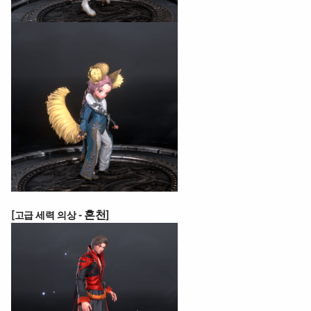
혼천
[
고급 세력 의상 -
]