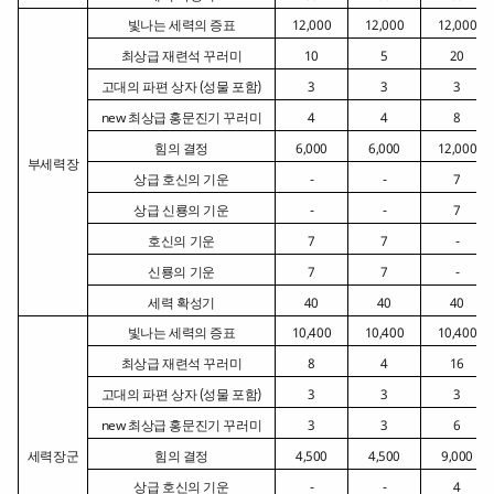
빛나는 세력의 증표
12,000
12,000
12,000
최상급 재련석 꾸러미
10
5
20
고대의 파편 상자 (성물 포함)
3
3
3
new 최상급 홍문진기 꾸러미
4
4
8
힘의 결정
6,000
6,000
12,000
부세력장
상급 호신의 기운
-
-
7
상급 신룡의 기운
-
-
7
호신의 기운
7
7
-
신룡의 기운
7
7
-
세력 확성기
40
40
40
빛나는 세력의 증표
10,400
10,400
10,400
최상급 재련석 꾸러미
8
4
16
고대의 파편 상자 (성물 포함)
3
3
3
new 최상급 홍문진기 꾸러미
3
3
6
세력장군
힘의 결정
4,500
4,500
9,000
상급 호신의 기운
-
-
4