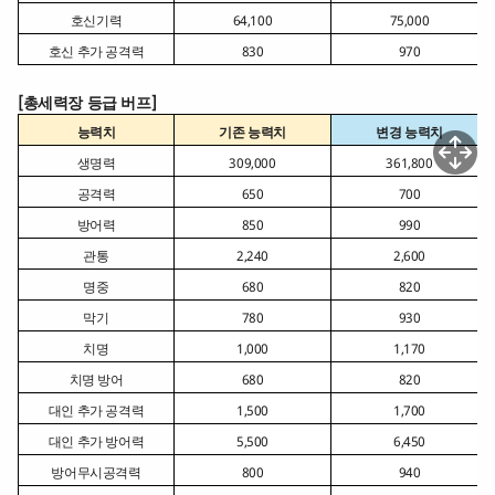
호신기력
64,100
75,000
호신 추가 공격력
830
970
[총세력장 등급 버프]
능력치
기존 능력치
변경 능력치
생명력
309,000
361,800
공격력
650
700
방어력
850
990
관통
2,240
2,600
명중
680
820
막기
780
930
치명
1,000
1,170
치명 방어
680
820
대인 추가 공격력
1,500
1,700
대인 추가 방어력
5,500
6,450
방어무시공격력
800
940