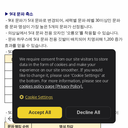
▶ 9대 문파 축소
- 9대 문파가 5대 문파로 변경되어, 세력별 문파 레벨 30이상인 문파
중 문파 명성이 가장 높은 5개의 문파가 선정됩니다.
- 의상실에서 5대 문파 전용 모자인 ‘오룡모’를 착용할 수 있습니다.
- 문파 하우스에 5대 문파 전용 깃발이 배치되어 치명피해 1,200 증가
효과를 얻을 수 있습니다.
- 5대 문파 보상이 다음과 같이 변경됩니다.
We require consent from our site visitors to store
문파 순위
5대 문파 보상
data in the form of cookies and make your
1위
알 수 없는 흑신석 주머니 55개
experience on our site smoother. If you would
like to change it, please use ‘Cookie Settings’ at
2위
알 수 없는 흑신석 주머니 45개
the bottom. For more information, please see our
3위
알 수 없는 흑신석 주머니 40개
cookies policy page (Privacy Policy).
4위
알 수 없는 흑신석 주머니 30개
Cookie Settings
5위
알 수 없는 흑신석 주머니 25개
- 5대 문파 전쟁 방어권 사용시, 문파 랭킹 순위에 따라 다음과 같이
Accept All
Decline All
문파 명성이 차감됩니다.
문파 랭킹 순위
명성 차감