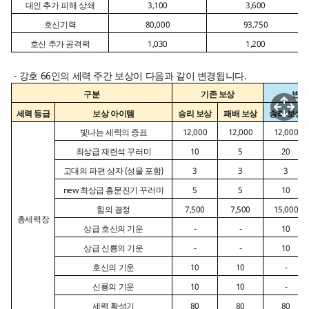
대인 추가 피해 상쇄
3,100
3,600
호신기력
80,000
93,750
호신 추가 공격력
1,030
1,200
- 강호 66인의 세력 주간 보상이 다음과 같이 변경됩니다.
구분
기존 보상
변경
세력 등급
보상 아이템
승리 보상
패배 보상
승리 보상
빛나는 세력의 증표
12,000
12,000
12,000
최상급 재련석 꾸러미
10
5
20
고대의 파편 상자 (성물 포함)
3
3
3
new 최상급 홍문진기 꾸러미
5
5
10
힘의 결정
7,500
7,500
15,000
총세력장
상급 호신의 기운
-
-
10
상급 신룡의 기운
-
-
10
호신의 기운
10
10
-
신룡의 기운
10
10
-
세력 확성기
80
80
80