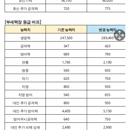
호신기력
56,100
60,000
호신 추가 공격력
720
775
[
부세력장 등급 버프
]
능력치
기존 능력치
변경 능력치
생명력
247,500
289,400
공격력
347
420
방어력
680
790
관통
1,785
2,100
명중
540
650
막기
620
750
치명
800
930
치명 방어
540
655
대인 추가 공격력
800
930
대인 추가 방어력
4,405
5,150
방어무시공격력
640
750
대인 추가 피해 상쇄
2,480
2,900