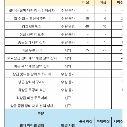
이상
이상
이상
빛나는 희귀 대인 장비 선택상자
수량 증가
      -
      -
      -
알 수 없는 흑신석 주머니
수량 증가
    10
      4
      3
강호 6인 만찬
수량 변경
    40
    40
      -
상급 세력의 보주
수량 증가
      -
      -
      3
홍문진기 세력 상자
수량 증가
      -
      1
      1
비전 두루마리
제외
    25
    25
    25
new 상급 장비 제작 재료 선택 상자
제외
      -
      -
      4
희귀 제작 재료 선택 상자
제외
      -
      -
      -
상급 빛나는 강화석 꾸러미
수량 증가
      -
      -
      2
상급 강화석 꾸러미
수량 증가
      -
      -
    10
최상급 무공패 석판
수량 증가
      -
      -
      1
최상급 비전 두루마리
신규
      -
      -
      -
상급 종합 장비 재료 선택 상자
신규
      -
      -
      -
구분
총세력장
부세력장
세력장군
판매 아이템 명칭
변경 사항