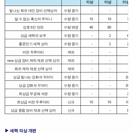
이상
이상
이상
빛나는 희귀 대인 장비 선택상자
수량 증가
      -
      -
      -
알 수 없는 흑신석 주머니
수량 증가
    10
    10
      7
강호 6인 만찬
수량 변경
    40
    80
      -
상급 세력의 보주
수량 증가
      -
      2
      6
홍문진기 세력 상자
수량 증가
      -
      2
      2
비전 두루마리
제외
      -
      -
      -
new 상급 장비 제작 재료 선택 상자
제외
      -
      -
      -
희귀 제작 재료 선택 상자
제외
      -
      -
      -
상급 빛나는 강화석 꾸러미
수량 증가
      -
      -
    20
상급 강화석 꾸러미
수량 증가
      -
      -
    20
최상급 무공패 석판
수량 증가
      -
      -
      2
최상급 비전 두루마리
신규
    10
    10
    10
상급 종합 장비 재료 선택 상자
신규
      -
      -
      8
▶ 세력 의상 개편