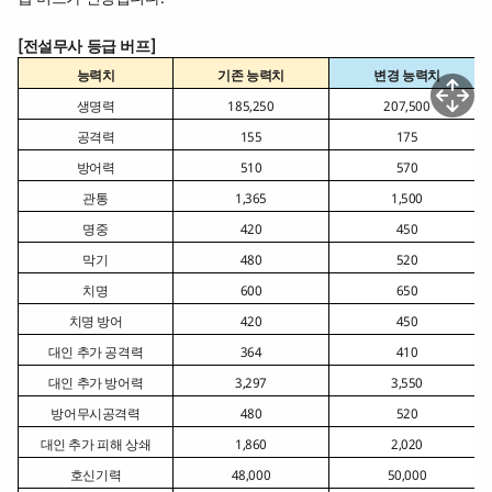
[
전설무사 등급 버프]
능력치
기존 능력치
변경 능력치
생명력
185,250
207,500
공격력
155
175
방어력
510
570
관통
1,365
1,500
명중
420
450
막기
480
520
치명
600
650
치명 방어
420
450
대인 추가 공격력
364
410
대인 추가 방어력
3,297
3,550
방어무시공격력
480
520
대인 추가 피해 상쇄
1,860
2,020
호신기력
48,000
50,000