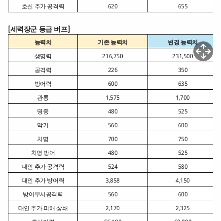
호신 추가 공격력
620
655
[
세력장군 등급 버프
]
능력치
기존 능력치
변경 능력치
생명력
216,750
231,500
공격력
226
350
방어력
600
635
관통
1,575
1,700
명중
480
525
막기
560
600
치명
700
750
치명 방어
480
525
대인 추가 공격력
524
580
대인 추가 방어력
3,858
4,150
방어무시공격력
560
600
대인 추가 피해 상쇄
2,170
2,325