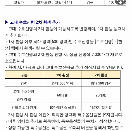
고릴라
모자 도안 : [고릴라] 1개
없음
100,000 은화
▶ 고대 수호신령 2차 환생 추가
- 고대 수호신령의 2차 환생이 가능하도록 변경되며, 2차 환생 능력치
가 추가됩니다.
- 1차 환생 이후 최대 영력(600 영력)인 수호신령을 [수호신령] - [환
생] 탭에서 환생시킬 수 있습니다.
- 고대 수호신령의 2차 환생 진행 시, 상급 신령석 7,000개가 재료로
소모됩니다.
- 환생 시, 다음과 같이 고대 수호신령을 추가 성장시킬 수 있습니다.
구분
1차 환생
2차 환생
영력
최대 600 영력
최대 900 영력
고대 수호신령
60레벨
90레벨
최대 레벨
친밀도 최대 단계
10단계(간담상조)
15단계(절친 II)
- 2차 환생 시 환생 이전에 획득한 영력과 특수옵션들은 유지됩니다.
- 이후 영력을 추가로 획득하면, 특수옵션들의 수치가 성장합니다.
- 성장 가능한 특수옵션은 특수옵션 우측의 버튼을 통해서 확인할 수