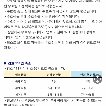
- 수호령 능력치를 활성화하는 수호수 게이지 기능이 제거되며, 소환
된 수호령의 능력치는 상시로 적용됩니다.
- 수호령 승급 실패 보상에 수호수가 지급되지 않도록 변경됩니다.
- 수호석을 통해 수호수를 얻는 연금식이 제거됩니다.
- 수호수는 더 이상 획득되거나 판매하지 않으며, 소지 중인 수호수 아
이템은 은화 상자3(은화 7,500) 아이템으로 변경됩니다.
- ‘상점에서 수호수 구매하기’ 업적 미션이 ‘NPC 상점에서 강화석 구
매하기’ 업적 미션으로 변경됩니다.
- 퀘스트 보상으로 획득하는 수호수는 백만 은화 상자 아이템으로 변
경됩니다.
▶ 강호 111인 축소
- 강호 111인이 강호 66인으로 축소됩니다.
세력 등급
변경 전 인원
변경 후 인원
총세력장
1위
1위
부세력장
2위 ~ 11위
2위 ~ 6위
세력장군
12위 ~ 111위
7위 ~ 66위
- 전설무사, 세력장군, 부세력장, 총세력장 달성 시, 획득할 수 있는 등
급 버프가 변경됩니다.